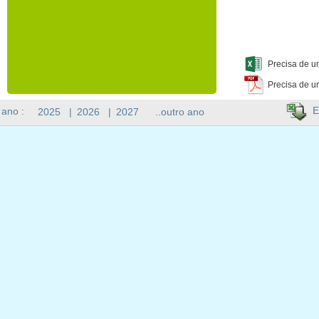
Precisa de u
Precisa de u
E
 ano :
2025
|
2026
|
2027
..outro ano