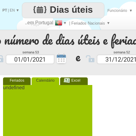
Dias úteis
PT
|
EN
▼
Funcionário
▼
..em Portugal
▼
| Feriados Nacionais
▼
Faça
 número de dias úteis e feria
cada
e
semana 53
semana 52
Feriados
Calendário
Excel
undefined