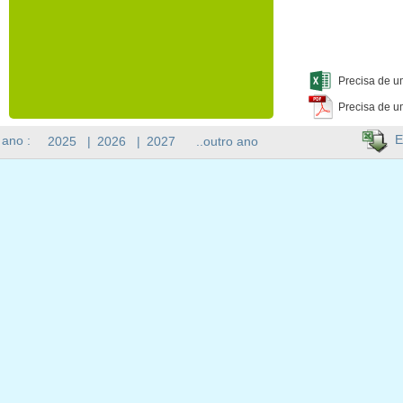
Precisa de u
Precisa de u
E
 ano :
2025
|
2026
|
2027
..outro ano