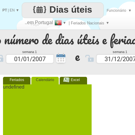
Dias úteis
PT
|
EN
▼
Funcionário
▼
..em Portugal
▼
| Feriados Nacionais
▼
Faça
 número de dias úteis e feria
cada
e
semana 1
semana 1
Feriados
Calendário
Excel
undefined