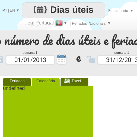
Dias úteis
PT
|
EN
▼
Funcionário
▼
..em Portugal
▼
| Feriados Nacionais
▼
Faça
 número de dias úteis e feria
cada
e
semana 1
semana 1
Feriados
Calendário
Excel
undefined