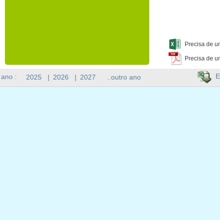
Precisa de u
Precisa de u
E
 ano :
2025
|
2026
|
2027
..outro ano