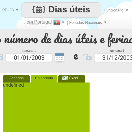
Dias úteis
PT
|
EN
▼
Funcionário
▼
..em Portugal
▼
| Feriados Nacionais
▼
Faça
 número de dias úteis e feria
cada
e
semana 1
semana 1
Feriados
Calendário
Excel
undefined