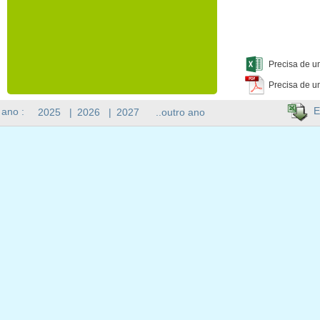
Precisa de u
Precisa de u
E
 ano :
2025
|
2026
|
2027
..outro ano