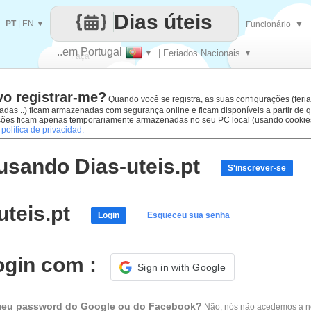
Dias úteis
PT
|
EN
▼
Funcionário
▼
..em Portugal
▼
| Feriados Nacionais
▼
Faça
vo registrar-me?
cada
Quando você se registra, as suas configurações (feria
zadas ..) ficam armazenadas com segurança online e ficam disponíveis a partir de 
rações ficam apenas temporariamente armazenadas no seu PC local (usando cookie
a
política de privacidad.
usando Dias-uteis.pt
S'inscrever-se
uteis.pt
Login
Esqueceu sua senha
ogin com :
Sign in with Google
 meu password do Google ou do Facebook?
Não, nós não acedemos a 