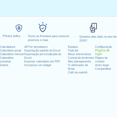
Privacy policy
Torne-se Premium para remover
Quantos dias úteis no ano de
anúncios e mais
2026?
Calculadora
API for developers
Equipes
Configuração
Página de
Calendário anual
Exportação padrão do Excel
Todo list
login
Calendário mensal
Exportação personalizada do
Meus aniversários
Calendário
Excel
Central de lembretes
Página de
semanal
Exportar calendário em PDF
Meu planejamento
contato
Dados
Incorporar um widget
O otimizador de
Aviso legal
férias
Compartilhar
Café da manhã