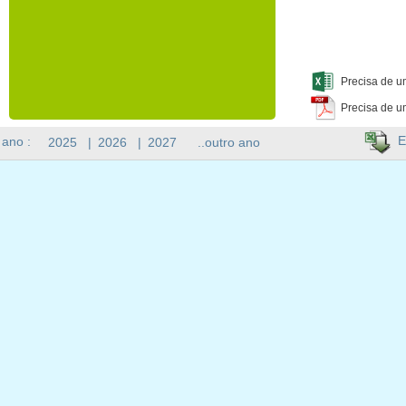
Precisa de u
Precisa de u
E
 ano :
2025
|
2026
|
2027
..outro ano