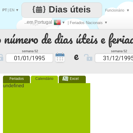
Dias úteis
PT
|
EN
▼
Funcionário
▼
..em Portugal
▼
| Feriados Nacionais
▼
Faça
 número de dias úteis e feria
cada
e
semana 52
semana 52
Feriados
Calendário
Excel
undefined