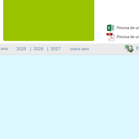
Precisa de u
Precisa de u
E
 ano :
2025
|
2026
|
2027
..outro ano