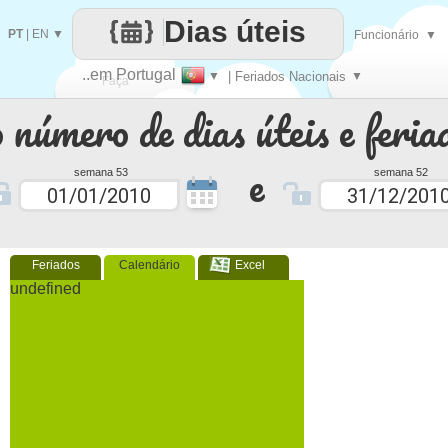
Dias úteis
PT
|
EN
▼
Funcionário
▼
..em Portugal
▼
| Feriados Nacionais
▼
Faça
 número de dias úteis e feria
cada
e
semana 53
semana 52
Feriados
Calendário
Excel
undefined