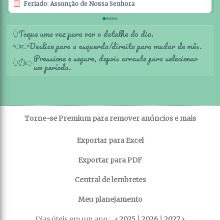
Feriado: Assunção de Nossa Senhora
Toque uma vez para ver o detalhe do dia.
👆
Deslize para a esquerda/direita para mudar de mês.
👈
👉
Pressione e segure, depois arraste para selecionar
👆
⏱️
👉
um período.
Torne-se Premium para remover anúncios e mais
Exportar para Excel
Exportar para PDF
Central de lembretes
Meu planejamento
Dias úteis em um ano :
‹ 2025
|
2026
|
2027 ›