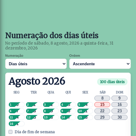
Numeração dos dias úteis
No período de sábado, 8 agosto, 2026 a quinta-feira, 31
dezembro, 2026
Numeração
Ordem
Agosto 2026
100 dias úteis
SEG
TER
QUA
QUI
SEX
SÁB
DOM
8
9
10
11
12
13
14
15
16
1
2
3
4
5
17
18
19
20
21
22
23
6
7
8
9
10
24
25
26
27
28
29
30
11
12
13
14
15
31
16
Dia de fim de semana