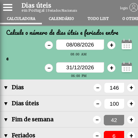
Dias úteis
login
em Portugal
| Feriados Nacionais
CALCULADORA
CALENDÁRIO
TODO LIST
O OTIM
Calcule o número de dias úteis e feriados entre
-
+
e
-
+
-
+
▼
Dias
-
+
▼
Dias úteis
-
+
▼
Fim de semana
-
+
▼
Feriados