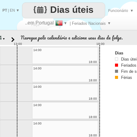
Dias úteis
PT
|
EN
▼
Funcionário
▼
..em Portugal
▼
| Feriados Nacionais
▼
Faça
Navegue pelo calendário e adicione seus dias de folga.
▼
cada
13:00
18:00
14:00
Dias
Dias úte
18:00
Feriados
14:00
Fim de 
Férias
18:00
14:00
18:00
14:00
18:00
14:00
18:00