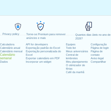
Privacy policy
Torne-se Premium para remover
Quantos dias úteis no ano de
anúncios e mais
2026?
Calculadora
API for developers
Equipes
Configuração
Calendário anual
Exportação padrão do Excel
Todo list
Página de login
Calendário mensal
Exportação personalizada do
Meus aniversários
Página de
Calendário
Excel
Central de
contato
semanal
Exportar calendário em PDF
lembretes
Aviso legal
Dados
Incorporar um widget
Meu planejamento
Compartilhar
O otimizador de
férias
Café da manhã