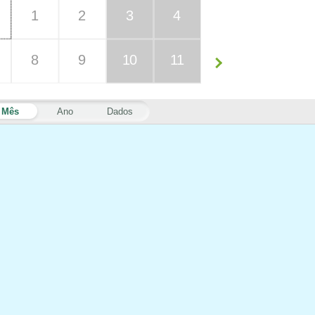
1
2
3
4
8
9
10
11
Mês
Ano
Dados