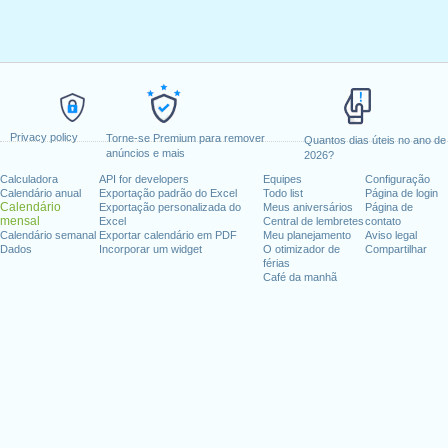
Privacy policy
Torne-se Premium para remover
Quantos dias úteis no ano de
anúncios e mais
2026?
Calculadora
API for developers
Equipes
Configuração
Calendário anual
Exportação padrão do Excel
Todo list
Página de login
Calendário
Exportação personalizada do
Meus aniversários
Página de
mensal
Excel
Central de lembretes
contato
Calendário semanal
Exportar calendário em PDF
Meu planejamento
Aviso legal
Dados
Incorporar um widget
O otimizador de
Compartilhar
férias
Café da manhã