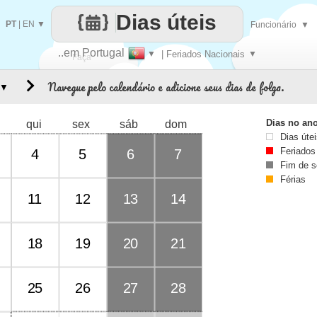
Dias úteis
PT
|
EN
▼
Funcionário
▼
..em Portugal
▼
| Feriados Nacionais
▼
Faça
Navegue pelo calendário e adicione seus dias de folga.
▼
cada
Dias no an
qui
sex
sáb
dom
Dias úte
Feriados
4
5
6
7
Fim de 
Férias
11
12
13
14
18
19
20
21
25
26
27
28