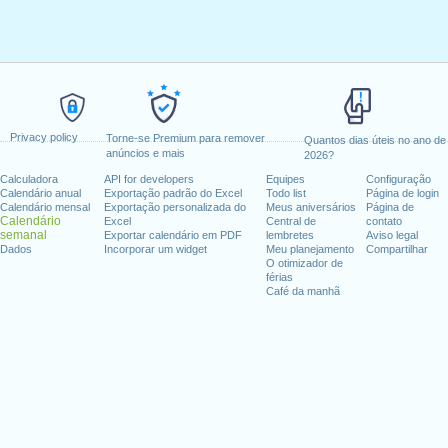
Privacy policy
Torne-se Premium para remover
Quantos dias úteis no ano de
anúncios e mais
2026?
Calculadora
API for developers
Equipes
Configuração
Calendário anual
Exportação padrão do Excel
Todo list
Página de login
Calendário mensal
Exportação personalizada do
Meus aniversários
Página de
Calendário
Excel
Central de
contato
semanal
Exportar calendário em PDF
lembretes
Aviso legal
Dados
Incorporar um widget
Meu planejamento
Compartilhar
O otimizador de
férias
Café da manhã