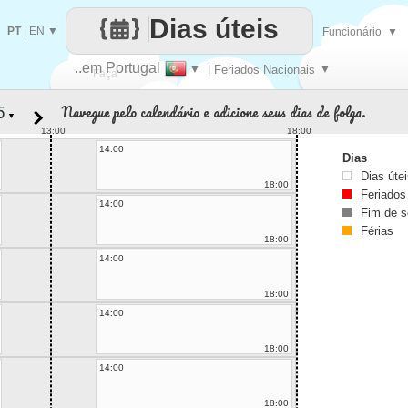
Dias úteis
PT
|
EN
▼
Funcionário
▼
..em Portugal
▼
| Feriados Nacionais
▼
Faça
Navegue pelo calendário e adicione seus dias de folga.
▼
cada
13:00
18:00
14:00
Dias
Dias úte
18:00
Feriados
14:00
Fim de 
Férias
18:00
14:00
18:00
14:00
18:00
14:00
18:00