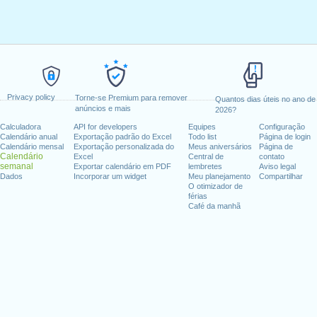
Privacy policy
Torne-se Premium para remover
Quantos dias úteis no ano de
anúncios e mais
2026?
Calculadora
API for developers
Equipes
Configuração
Calendário anual
Exportação padrão do Excel
Todo list
Página de login
Calendário mensal
Exportação personalizada do
Meus aniversários
Página de
Calendário
Excel
Central de
contato
semanal
Exportar calendário em PDF
lembretes
Aviso legal
Dados
Incorporar um widget
Meu planejamento
Compartilhar
O otimizador de
férias
Café da manhã