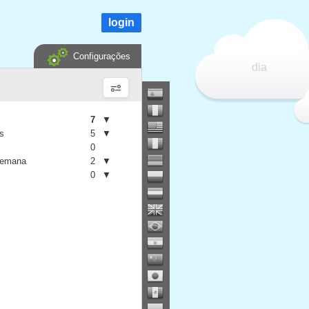
login
Configurações
dia
7
▼
is
5
▼
0
semana
2
▼
0
▼