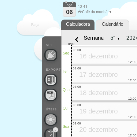
ago
13:41
06
☕
Café da manhã ▼
Calculadora
Calendário
Faça
Semana
▼
cada
8:00
API
08:00
Seg
16 dezembro
12:00
08:00
EXPORT
Ter
17 dezembro
12:00
08:00
Qua
18 dezembro
12:00
08:00
Qui
19 dezembro
ÚTEIS
12:00
08:00
Sex
20 dezembro
0
12:00