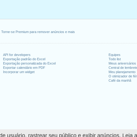
Torne-se Premium para remover anúncios e mais
API for developers
Equipes
Exportação padrão do Excel
Todo list
Exportação personalizada do Excel
Meus aniversários
Exportar calendário em PDF
Central de lembret
Incorporar um widget
Meu planejamento
O otimizador de fér
Café da manhã
 usuário, rastrear seu público e exibir anúncios. Leia