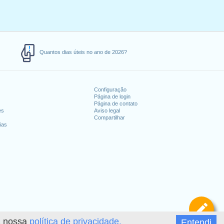
Quantos dias úteis no ano de 2026?
Configuração
Página de login
Página de contato
es
Aviso legal
Compartilhar
ias
De
 a nossa
política de privacidade.
Entendi