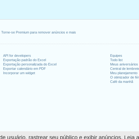
Torne-se Premium para remover anúncios e mais
API for developers
Equipes
Exportação padrão do Excel
Todo list
Exportação personalizada do Excel
Meus aniversários
Exportar calendário em PDF
Central de lembret
Incorporar um widget
Meu planejamento
O otimizador de fér
Café da manhã
 usuário, rastrear seu público e exibir anúncios. Leia