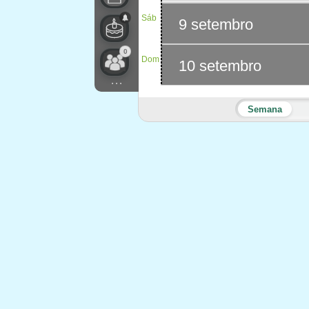
Sáb
9 setembro
0
Dom
10 setembro
...
Semana