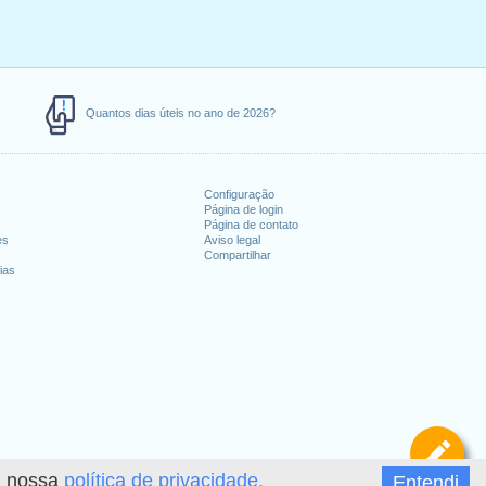
Quantos dias úteis no ano de 2026?
Configuração
Página de login
Página de contato
es
Aviso legal
Compartilhar
ias
De
 a nossa
política de privacidade.
Entendi