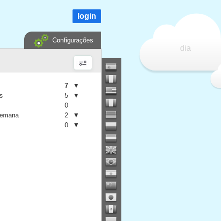
login
Configurações
dia
7
▼
is
5
▼
0
semana
2
▼
0
▼