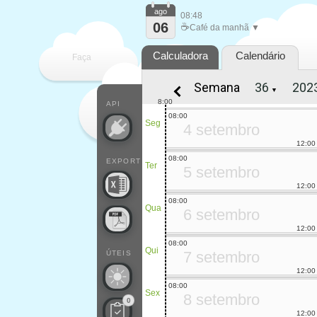
ago
08:48
06
☕
Café da manhã ▼
Calculadora
Calendário
Faça
Semana
▼
cada
8:00
API
08:00
Seg
4 setembro
12:00
08:00
EXPORT
Ter
5 setembro
12:00
08:00
Qua
6 setembro
12:00
08:00
Qui
7 setembro
ÚTEIS
12:00
08:00
Sex
8 setembro
0
12:00