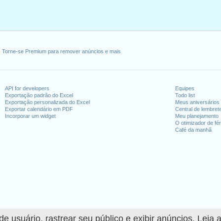
Torne-se Premium para remover anúncios e mais
API for developers
Equipes
Exportação padrão do Excel
Todo list
Exportação personalizada do Excel
Meus aniversários
Exportar calendário em PDF
Central de lembret
Incorporar um widget
Meu planejamento
O otimizador de fér
Café da manhã
 usuário, rastrear seu público e exibir anúncios. Leia