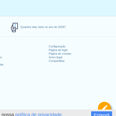
Quantos dias úteis no ano de 2026?
Configuração
Página de login
Página de contato
es
Aviso legal
Compartilhar
ias
De
 a nossa
política de privacidade.
Entendi