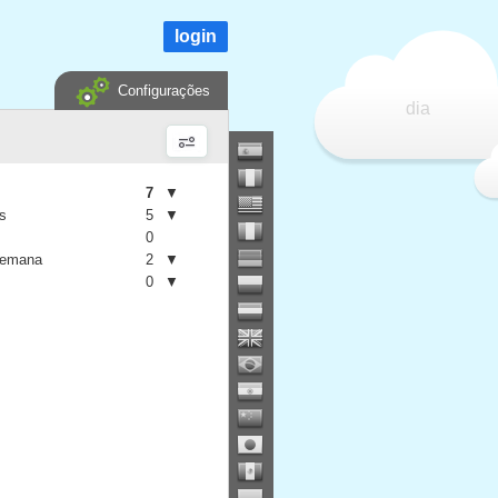
login
Configurações
dia
7
▼
is
5
▼
0
semana
2
▼
0
▼