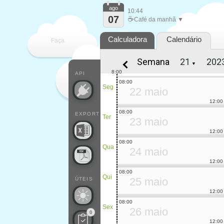
ago
10:44
07
☕
Café da manhã ▼
Calculadora
Calendário
Faça
Semana
▼
cada
8:00
API
08:00
Seg
22 maio
12:00
08:00
EXPORT
Ter
23 maio
12:00
08:00
Qua
24 maio
12:00
08:00
Qui
25 maio
ÚTEIS
12:00
08:00
Sex
26 maio
0
12:00