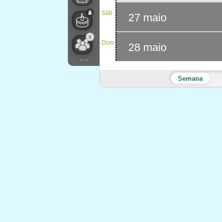
Sáb
27 maio
0
Dom
28 maio
...
Semana