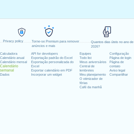
Privacy policy
Torne-se Premium para remover
Quantos dias úteis no ano de
anúncios e mais
2026?
Calculadora
API for developers
Equipes
Configuração
Calendário anual
Exportação padrão do Excel
Todo list
Página de login
Calendário mensal
Exportação personalizada do
Meus aniversários
Página de
Calendário
Excel
Central de
contato
semanal
Exportar calendário em PDF
lembretes
Aviso legal
Dados
Incorporar um widget
Meu planejamento
Compartilhar
O otimizador de
férias
Café da manhã