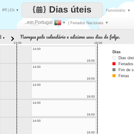
Dias úteis
PT
|
EN
▼
Funcionário
▼
..em Portugal
▼
| Feriados Nacionais
▼
Faça
Navegue pelo calendário e adicione seus dias de folga.
▼
cada
13:00
18:00
14:00
Dias
Dias úte
18:00
Feriados
14:00
Fim de 
Férias
18:00
14:00
18:00
14:00
18:00
14:00
18:00