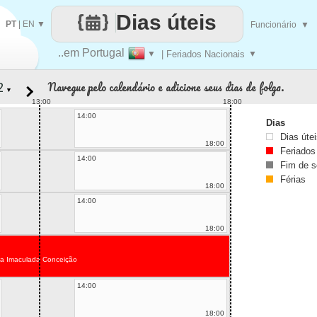
Dias úteis
PT
|
EN
▼
Funcionário
▼
..em Portugal
▼
| Feriados Nacionais
▼
Navegue pelo calendário e adicione seus dias de folga.
▼
13:00
18:00
14:00
Dias
Dias úte
18:00
Feriados
14:00
Fim de 
Férias
18:00
14:00
18:00
da Imaculada Conceição
14:00
18:00