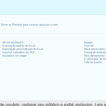
Torne-se Premium para remover anúncios e mais
API for developers
Equipes
Exportação padrão do Excel
Todo list
Exportação personalizada do Excel
Meus aniversários
Exportar calendário em PDF
Central de lembret
Incorporar um widget
Meu planejamento
O otimizador de fér
Café da manhã
 usuário, rastrear seu público e exibir anúncios. Leia