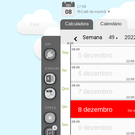
ago
17:56
08
☕
Café da manhã ▼
Calculadora
Calendário
Faça
Semana
▼
cada
8:00
API
08:00
Seg
5 dezembro
12:00
08:00
EXPORT
Ter
6 dezembro
12:00
08:00
Qua
7 dezembro
12:00
Qui
8 dezembro
ÚTEIS
Dia 
08:00
Sex
9 dezembro
0
12:00