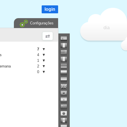
login
Configurações
dia
7
▼
is
4
▼
1
▼
semana
2
▼
0
▼