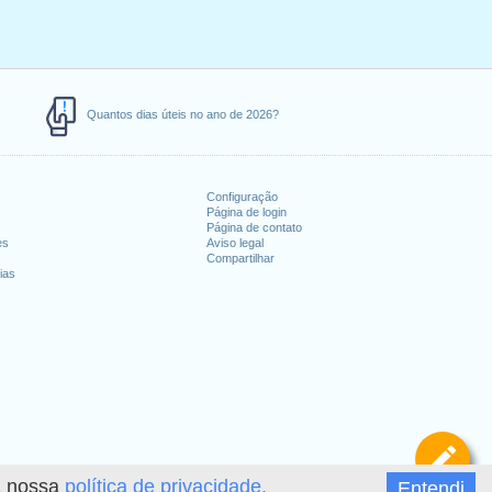
Quantos dias úteis no ano de 2026?
Configuração
Página de login
Página de contato
es
Aviso legal
Compartilhar
ias
De
 a nossa
política de privacidade.
Entendi