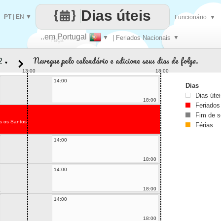
Dias úteis
PT
|
EN
▼
Funcionário
▼
..em Portugal
▼
| Feriados Nacionais
▼
Faça
Navegue pelo calendário e adicione seus dias de folga.
▼
cada
13:00
18:00
14:00
Dias
Dias úte
18:00
Feriados
Fim de 
s os Santos
Férias
14:00
18:00
14:00
18:00
14:00
18:00