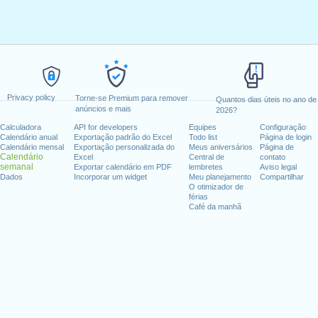
Privacy policy
Torne-se Premium para remover
Quantos dias úteis no ano de
anúncios e mais
2026?
Calculadora
API for developers
Equipes
Configuração
Calendário anual
Exportação padrão do Excel
Todo list
Página de login
Calendário mensal
Exportação personalizada do
Meus aniversários
Página de
Calendário
Excel
Central de
contato
semanal
Exportar calendário em PDF
lembretes
Aviso legal
Dados
Incorporar um widget
Meu planejamento
Compartilhar
O otimizador de
férias
Café da manhã