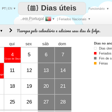
Dias úteis
PT
|
EN
▼
Funcionário
▼
..em Portugal
▼
| Feriados Nacionais
▼
Faça
Navegue pelo calendário e adicione seus dias de folga.
▼
cada
Dias no an
qui
sex
sáb
dom
Dias úte
Feriados
4
5
6
7
Fim de 
Corpo de Deus
Férias
11
12
13
14
ugal
18
19
20
21
25
26
27
28