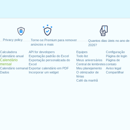
Privacy policy
Torne-se Premium para remover
Quantos dias úteis no ano de
anúncios e mais
2026?
Calculadora
API for developers
Equipes
Configuração
Calendário anual
Exportação padrão do Excel
Todo list
Página de login
Calendário
Exportação personalizada do
Meus aniversários
Página de
mensal
Excel
Central de lembretes
contato
Calendário semanal
Exportar calendário em PDF
Meu planejamento
Aviso legal
Dados
Incorporar um widget
O otimizador de
Compartilhar
férias
Café da manhã