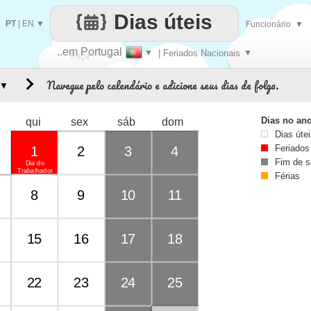
Dias úteis
PT
|
EN
▼
Funcionário
▼
..em Portugal
▼
| Feriados Nacionais
▼
Faça
Navegue pelo calendário e adicione seus dias de folga.
▼
cada
Dias no an
qui
sex
sáb
dom
Dias úte
Feriados
1
2
3
4
Fim de 
Dia do
Trabalhador
Férias
8
9
10
11
15
16
17
18
22
23
24
25