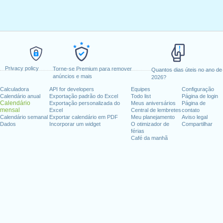
Privacy policy
Torne-se Premium para remover
Quantos dias úteis no ano de
anúncios e mais
2026?
Calculadora
API for developers
Equipes
Configuração
Calendário anual
Exportação padrão do Excel
Todo list
Página de login
Calendário
Exportação personalizada do
Meus aniversários
Página de
mensal
Excel
Central de lembretes
contato
Calendário semanal
Exportar calendário em PDF
Meu planejamento
Aviso legal
Dados
Incorporar um widget
O otimizador de
Compartilhar
férias
Café da manhã