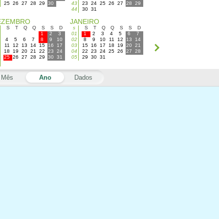
25
26
27
28
29
30
43
23
24
25
26
27
28
29
44
30
31
EZEMBRO
JANEIRO
S
T
Q
Q
S
S
D
s
S
T
Q
Q
S
S
D
1
2
3
01
1
2
3
4
5
6
7
4
5
6
7
8
9
10
02
8
9
10
11
12
13
14
11
12
13
14
15
16
17
03
15
16
17
18
19
20
21
18
19
20
21
22
23
24
04
22
23
24
25
26
27
28
25
26
27
28
29
30
31
05
29
30
31
Mês
Ano
Dados