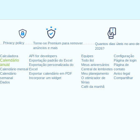
Privacy policy
Torne-se Premium para remover
Quantos dias úteis no ano de
anúncios e mais
2026?
Calculadora
API for developers
Equipes
Configuração
Calendário
Exportação padrão do Excel
Todo list
Página de login
anual
Exportação personalizada do
Meus aniversários
Página de
Calendário mensal
Excel
Central de lembretes
contato
Calendário
Exportar calendário em PDF
Meu planejamento
Aviso legal
semanal
Incorporar um widget
O otimizador de
Compartilhar
Dados
férias
Café da manhã