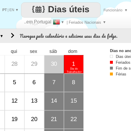
Dias úteis
PT
|
EN
▼
Funcionário
▼
..em Portugal
▼
| Feriados Nacionais
▼
Faça
Navegue pelo calendário e adicione seus dias de folga.
▼
cada
Dias no an
qui
sex
sáb
dom
Dias úte
Feriados
28
29
30
1
Fim de 
Dia do
Trabalhador
Férias
5
6
7
8
12
13
14
15
19
20
21
22