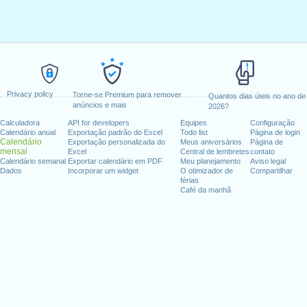
Privacy policy
Torne-se Premium para remover
Quantos dias úteis no ano de
anúncios e mais
2026?
Calculadora
API for developers
Equipes
Configuração
Calendário anual
Exportação padrão do Excel
Todo list
Página de login
Calendário
Exportação personalizada do
Meus aniversários
Página de
mensal
Excel
Central de lembretes
contato
Calendário semanal
Exportar calendário em PDF
Meu planejamento
Aviso legal
Dados
Incorporar um widget
O otimizador de
Compartilhar
férias
Café da manhã